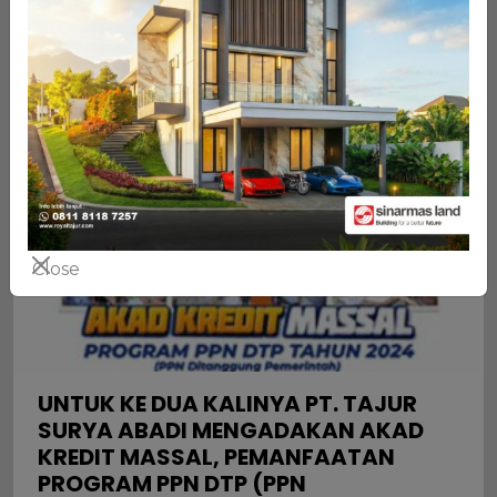
8) di Cluster Dunster. Peluncuran ini
merupakan pelu...
24/02/2026 13:17 WIB
Close
UNTUK KE DUA KALINYA PT. TAJUR
SURYA ABADI MENGADAKAN AKAD
KREDIT MASSAL, PEMANFAATAN
PROGRAM PPN DTP (PPN