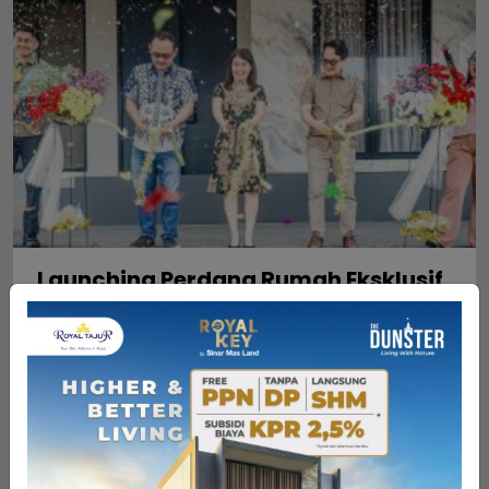
Launching Perdana Rumah Eksklusif
Durham (Tipe 8), Cluster Dunster –
Royal Tajur Residence
Bogor, 14 Februari 2026 &ndash; Momentum
istimewa mewarnai pengembangan kawasan
hunian premium Royal Tajur Residence
dengan diluncurkannya produk eksklusif
rumah dua lantai Durham (Tipe rumah lebar